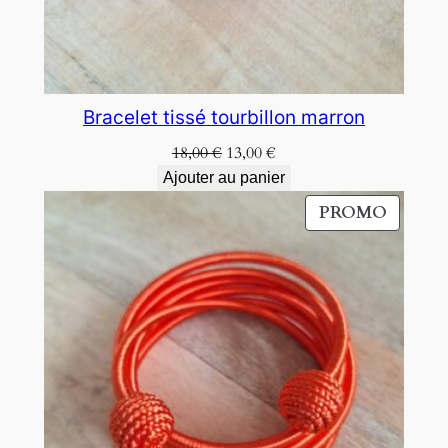
Bracelet tissé tourbillon marron
Le
Le
18,00
€
13,00
€
prix
prix
Ajouter au panier
initial
actuel
PRODU
PROMO
était :
est :
EN
18,00 €.
13,00 €.
PROM