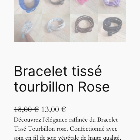
Bracelet tissé
tourbillon Rose
L
L
18,00
€
13,00
€
Découvrez l’élégance raffinée du Bracelet
e
e
Tissé Tourbillon rose. Confectionné avec
p
p
soin en fil de soie végétale de haute qualité,