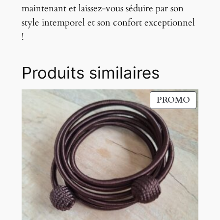
maintenant et laissez-vous séduire par son
style intemporel et son confort exceptionnel
!
Produits similaires
PRODU
PROMO
EN
PROM