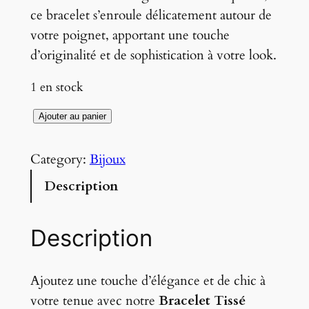
r
r
ce bracelet s’enroule délicatement autour de
i
i
votre poignet, apportant une touche
d’originalité et de sophistication à votre look.
x
x
i
a
1 en stock
n
c
q
Ajouter au panier
u
i
t
a
Category:
Bijoux
t
u
n
Description
i
e
t
a
l
i
Description
t
l
e
é
é
s
d
Ajoutez une touche d’élégance et de chic à
t
t
e
votre tenue avec notre
Bracelet Tissé