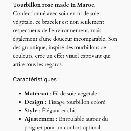
B
Tourbillon rose made in Maroc
.
a
r
Confectionné avec soin en fil de soie
i
:
a
végétale, ce bracelet est non seulement
t
1
c
respectueux de l’environnement, mais
e
également d’une douceur incomparable. Son
3
l
design unique, inspiré des tourbillons de
:
,
e
couleurs, crée un effet visuel captivant qui
1
0
t
attire tous les regards.
t
8
0
Caractéristiques :
i
,
s
Matériau
: Fil de soie végétale
0
€
s
Design
: Tissage tourbillon coloré
é
0
.
Style
: Élégant et chic
t
Ajustement
: Enroulable autour du
o
poignet pour un confort optimal
€
u