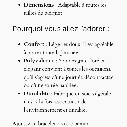
Dimensions
: Adaptable à toutes les
.
r
tailles de poignet
b
i
Pourquoi vous allez l’adorer :
l
l
Confort
: Léger et doux, il est agréable
o
à porter toute la journée.
n
Polyvalence
: Son design coloré et
R
élégant convient à toutes les occasions,
o
qu’il s’agisse d’une journée décontractée
s
ou d’une soirée habillée.
e
Durabilité
: Fabriqué en soie végétale,
il est à la fois respectueux de
l’environnement et durable.
Ajoutez ce bracelet à votre panier