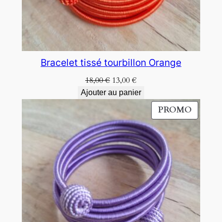
Bracelet tissé tourbillon Orange
Le
Le
18,00
€
13,00
€
prix
prix
Ajouter au panier
initial
actuel
PRODU
PROMO
était :
est :
EN
18,00 €.
13,00 €.
PROM